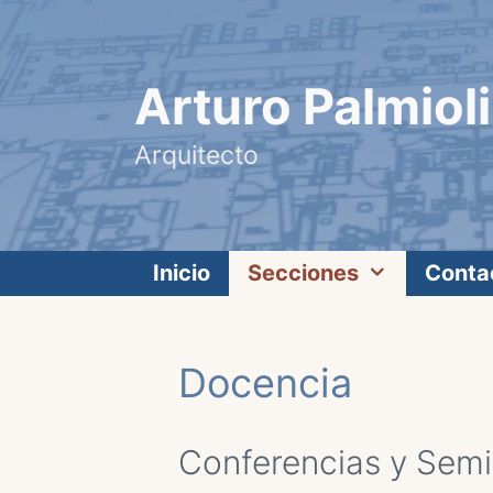
Saltar
al
contenido
Arturo Palmioli
Arquitecto
Inicio
Secciones
Conta
Docencia
Conferencias y Semi