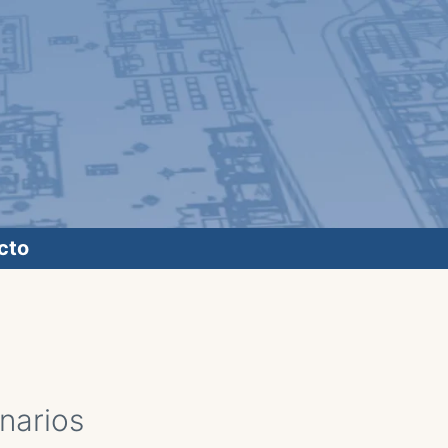
cto
narios